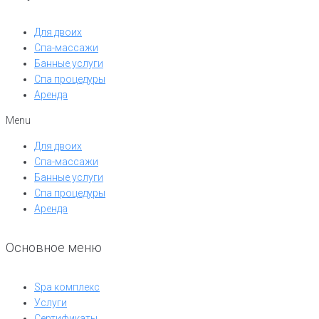
Для двоих
Спа-массажи
Банные услуги
Спа процедуры
Аренда
Menu
Для двоих
Спа-массажи
Банные услуги
Спа процедуры
Аренда
Основное меню
Spa комплекс
Услуги
Сертификаты