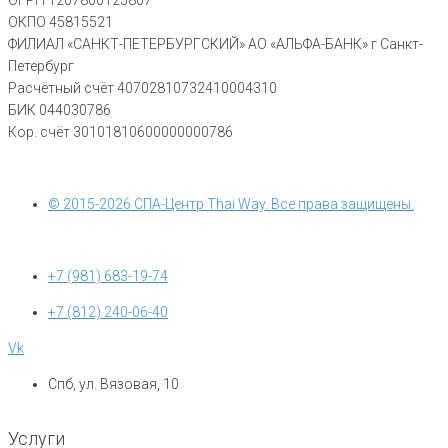
ОГРН 1207800125807
ОКПО 45815521
ФИЛИАЛ «САНКТ-ПЕТЕРБУРГСКИЙ» АО «АЛЬФА-БАНК» г Санкт-
Петербург
Расчётный счёт 40702810732410004310
БИК 044030786
Кор. счёт 30101810600000000786
© 2015-2026 СПА-Центр Thai Way. Все права защищены.
+7 (981) 683-19-74
+7 (812) 240-06-40
Vk
Спб, ул. Вязовая, 10
Услуги