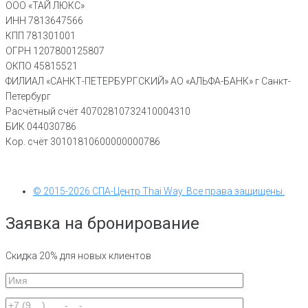
ООО «ТАЙ ЛЮКС»
ИНН 7813647566
КПП 781301001
ОГРН 1207800125807
ОКПО 45815521
ФИЛИАЛ «САНКТ-ПЕТЕРБУРГСКИЙ» АО «АЛЬФА-БАНК» г Санкт-
Петербург
Расчётный счёт 40702810732410004310
БИК 044030786
Кор. счёт 30101810600000000786
© 2015-2026 СПА-Центр Thai Way. Все права защищены.
Заявка на бронирование
Скидка 20% для новых клиентов